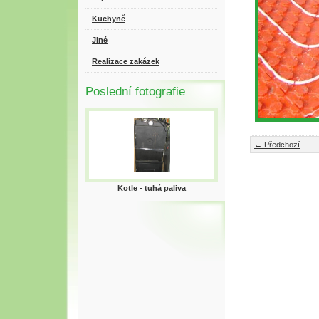
Kuchyně
Jiné
Realizace zakázek
Poslední fotografie
← Předchozí
Kotle - tuhá paliva