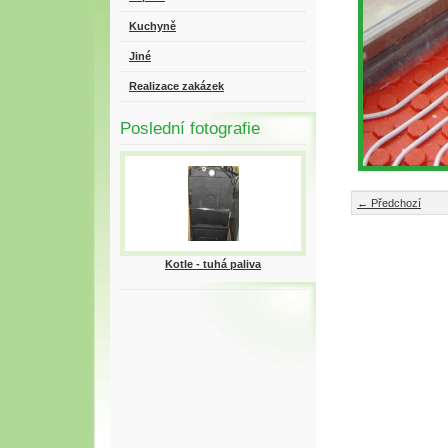
Kuchyně
Jiné
Realizace zakázek
Poslední fotografie
← Předchozí
Kotle - tuhá paliva