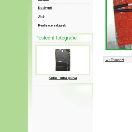
Kuchyně
Jiné
Realizace zakázek
Poslední fotografie
← Předchozí
Kotle - tuhá paliva