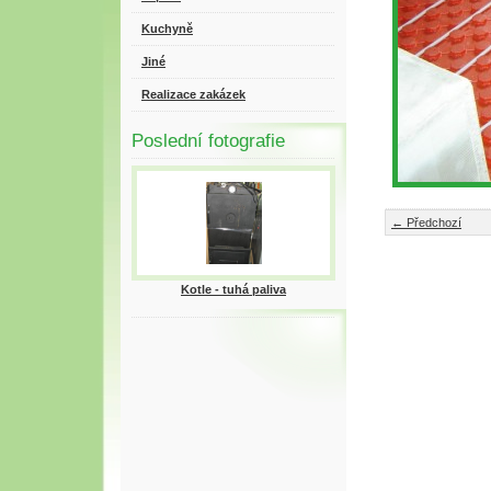
Kuchyně
Jiné
Realizace zakázek
Poslední fotografie
← Předchozí
Kotle - tuhá paliva