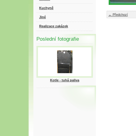
Kuchyně
← Předchozí
Jiné
Realizace zakázek
Poslední fotografie
Kotle - tuhá paliva