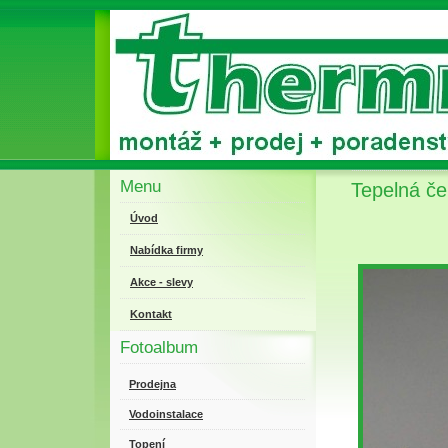
Menu
Tepelná če
Úvod
Nabídka firmy
Akce - slevy
Kontakt
Fotoalbum
Prodejna
Vodoinstalace
Topení