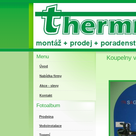
Menu
Koupelny 
Úvod
Nabídka firmy
Akce - slevy
Kontakt
Fotoalbum
Prodejna
Vodoinstalace
Topení