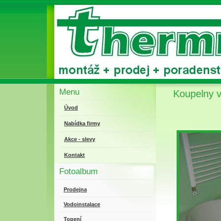
Menu
Koupelny 
Úvod
Nabídka firmy
Akce - slevy
Kontakt
Fotoalbum
Prodejna
Vodoinstalace
Topení