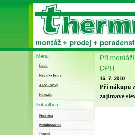
Menu
Při montáž
Úvod
DPH
Nabídka firmy
16. 7. 2010
Akce - slevy
Při nákupu z
zajímavé sle
Kontakt
Fotoalbum
Prodejna
Vodoinstalace
Topení